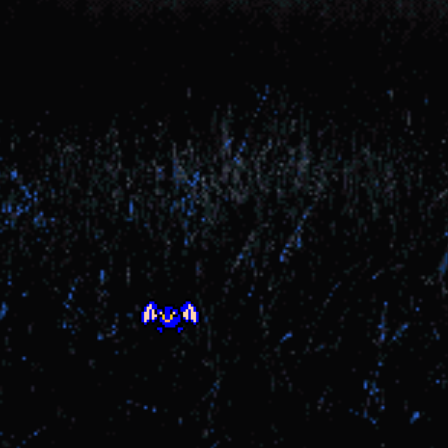
DREAMCASTLE™🏰🛡️🔮 ✨⚗️
·
w i n d